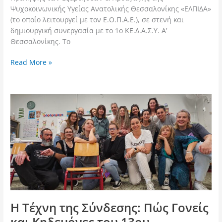
Ψυχοκοινωνικής Υγείας Ανατολικής Θεσσαλονίκης «ΕΛΠΙΔΑ»
(το οποίο λειτουργεί με τον Ε.Ο.Π.Α.Ε.), σε στενή και
δημιουργική συνεργασία με το 1ο ΚΕ.Δ.Α.Σ.Υ. Α’
Θεσσαλονίκης. Το
Read More »
Η
Τέχνη
της
Σύνδεσης:
Πώς
Γονείς
και
Κηδεμόνες
του
13ου
Η Τέχνη της Σύνδεσης: Πώς Γονείς
Δημοτικού
και Κηδεμόνες του 13ου
Σχολείο