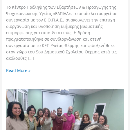
Σχολείο
Το Κέντρο Πρόληψης των Εξαρτήσεων & Προαγωγής της
Θέρμης
Ψυχοκοινωνικής Υγείας «ΕΛΠΙΔΑ», το οποίο λειτουργεί σε
με
συνεργασία με τον Ε.Ο.Π.Α.Ε., ανακοινώνει την επιτυχή
θέμα
διοργάνωση και υλοποίηση διήμερης βιωματικής
«Πρόληψη
επιμόρφωσης για εκπαιδευτικούς. Η δράση
και
πραγματοποιήθηκε σε συνδιοργάνωση και στενή
Σχολική
συνεργασία με το ΚΕΠ Υγείας Θέρμης και φιλοξενήθηκε
Βία»
στον χώρο του 5ου Δημοτικού Σχολείου Θέρμης κατά τις
ακόλουθες […]
Read More »
Ολοκλήρωση
του
Βιωματικού
Προγράμματος
Υποστήριξης
&