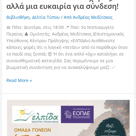
ΓΟΝΕΙΣ:
αλλά μια ευκαιρία για σύνδεση!
Ο
θυμός
Βιβλιοθήκη
,
Δελτία Τύπου
/ Από
Ανδρέας Μεδίτσκος
του
παιδιού
📅 Πότε: Δευτέρα, στις 18:00 📍 Πού: 5ο Νηπιαγωγείο
δεν
Περαίας 👤 Ομιλητής: Ανδρέας Μεδίτσκος (Επιστημονικός
είναι
Υπεύθυνος Κέντρου Πρόληψης «ΕΛΠΙΔΑ») Αισθάνεστε
εχθρός,
κάποιες φορές ότι η λογική «πετάει» από το παράθυρο όταν
αλλά
το παιδί σας ξεσπά; 🤯 Ή ότι ένα απλό «όχι» καταλήγει σε
μια
συναισθηματική καταιγίδα; Σας περιμένουμε σε μια
ευκαιρία
βιωματική συνάντηση για να ανακαλύψουμε μαζί: ✅
για
Read More »
σύνδεση!
«Έξι
Συναντήσεις
για
τις
Εξαρτήσεις»