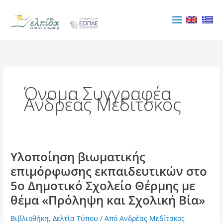
Μετάβαση
στο
περιεχόμενο
Όνομα Συγγραφέα
Ανδρέας Μεδίτσκος
Υλοποίηση βιωματικής
Υλοποίηση
βιωματικής
επιμόρφωσης εκπαιδευτικών στο
επιμόρφωσης
5ο Δημοτικό Σχολείο Θέρμης με
εκπαιδευτικών
θέμα «Πρόληψη και Σχολική Βία»
στο
5ο
Βιβλιοθήκη
,
Δελτία Τύπου
/ Από
Ανδρέας Μεδίτσκος
Δημοτικό