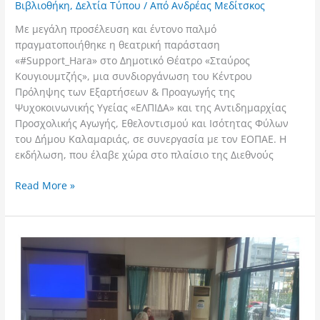
Βιβλιοθήκη
,
Δελτία Τύπου
/ Από
Ανδρέας Μεδίτσκος
Με μεγάλη προσέλευση και έντονο παλμό
πραγματοποιήθηκε η θεατρική παράσταση
«#Support_Hara» στο Δημοτικό Θέατρο «Σταύρος
Κουγιουμτζής», μια συνδιοργάνωση του Κέντρου
Πρόληψης των Εξαρτήσεων & Προαγωγής της
Ψυχοκοινωνικής Υγείας «ΕΛΠΙΔΑ» και της Αντιδημαρχίας
Προσχολικής Αγωγής, Εθελοντισμού και Ισότητας Φύλων
του Δήμου Καλαμαριάς, σε συνεργασία με τον ΕΟΠΑΕ. Η
εκδήλωση, που έλαβε χώρα στο πλαίσιο της Διεθνούς
Read More »
Επιτυχής
ολοκλήρωση
επιμόρφωσης
στον
Δήμο
Θερμαϊκού