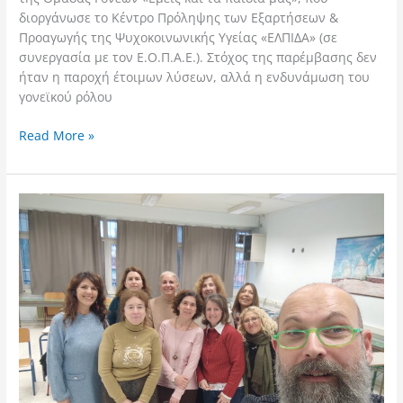
διοργάνωσε το Κέντρο Πρόληψης των Εξαρτήσεων &
Προαγωγής της Ψυχοκοινωνικής Υγείας «ΕΛΠΙΔΑ» (σε
συνεργασία με τον Ε.Ο.Π.Α.Ε.). Στόχος της παρέμβασης δεν
ήταν η παροχή έτοιμων λύσεων, αλλά η ενδυνάμωση του
γονεϊκού ρόλου
Read More »
Σύμπραξη
Πρόληψης
στη
Μηχανιώνα
–
Κοινή
Επιμόρφωση
Εκπαιδευτικών
του
1ου
&