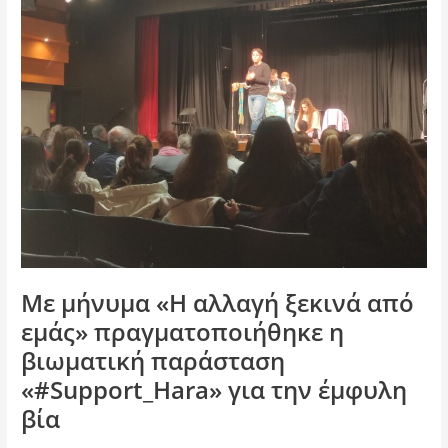
«Η
αλλαγή
ξεκινά
από
εμάς»
πραγματοποιήθηκε
η
βιωματική
παράσταση
«#Support_Hara»
για
την
έμφυλη
Με μήνυμα «Η αλλαγή ξεκινά από
βία
εμάς» πραγματοποιήθηκε η
βιωματική παράσταση
«#Support_Hara» για την έμφυλη
βία