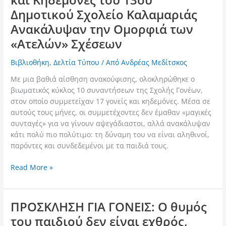
Καλαμαριάς
Δημοτικού Σχολείο Καλαμαριάς
Ανακάλυψαν
Ανακάλυψαν την Ομορφιά των
την
«Ατελών» Σχέσεων
Ομορφιά
των
Βιβλιοθήκη
,
Δελτία Τύπου
/ Από
Ανδρέας Μεδίτσκος
«Ατελών»
Σχέσεων
Με μια βαθιά αίσθηση ανακούφισης, ολοκληρώθηκε ο
βιωματικός κύκλος 10 συναντήσεων της Σχολής Γονέων,
στον οποίο συμμετείχαν 17 γονείς και κηδεμόνες. Μέσα σε
αυτούς τους μήνες, οι συμμετέχοντες δεν έμαθαν «μαγικές
συνταγές» για να γίνουν αψεγάδιαστοι, αλλά ανακάλυψαν
κάτι πολύ πιο πολύτιμο: τη δύναμη του να είναι αληθινοί,
παρόντες και συνδεδεμένοι με τα παιδιά τους.
Read More »
ΠΡΟΣΚΛΗΣΗ ΓΙΑ ΓΟΝΕΙΣ: Ο θυμός
ΠΡΟΣΚΛΗΣΗ
ΓΙΑ
του παιδιού δεν είναι εχθρός,