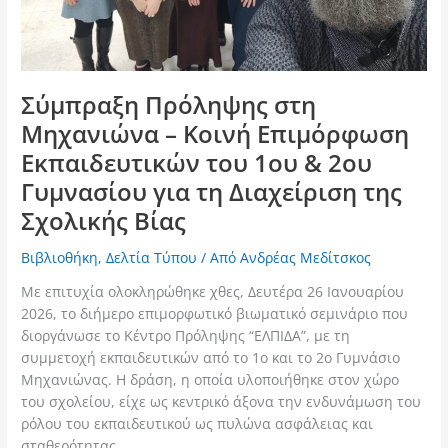
2ου
Γυμνασίου
για
τη
Σύμπραξη Πρόληψης στη
Διαχείριση
Μηχανιώνα – Κοινή Επιμόρφωση
της
Σχολικής
Εκπαιδευτικών του 1ου & 2ου
Βίας
Γυμνασίου για τη Διαχείριση της
Σχολικής Βίας
Βιβλιοθήκη
,
Δελτία Τύπου
/ Από
Ανδρέας Μεδίτσκος
Με επιτυχία ολοκληρώθηκε χθες, Δευτέρα 26 Ιανουαρίου
2026, το διήμερο επιμορφωτικό βιωματικό σεμινάριο που
διοργάνωσε το Κέντρο Πρόληψης “ΕΛΠΙΔΑ”, με τη
συμμετοχή εκπαιδευτικών από το 1ο και το 2ο Γυμνάσιο
Μηχανιώνας. Η δράση, η οποία υλοποιήθηκε στον χώρο
του σχολείου, είχε ως κεντρικό άξονα την ενδυνάμωση του
ρόλου του εκπαιδευτικού ως πυλώνα ασφάλειας και
σταθερότητας