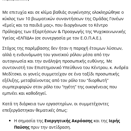
Με επιτυχία και σε κλίμα βαθιάς συγκίνησης ολοκληρώθηκε ο
κύκλος των 10 βιωματικών συναντήσεων της Ομάδας Γονέων
«Εμείς και τα παιδιά μας», που διοργάνωσε το Κέντρο
Πρόληψης των Εξαρτήσεων & Προαγωγής της Ψυχοκοινωνικής
Υγείας «ΕΛΠΙΔΑ» (σε συνεργασία με τον Ε.Ο.Π.Α.Ε.).
Στόχος της παρέμβασης δεν ήταν η παροχή έτοιμων λύσεων,
αλλά η ενδυνάμωση του γονεϊκού ρόλου μέσα από την
αυτογνωσία και την ανάληψη προσωπικής ευθύνης. Με
συντονιστή τον Επιστημονικό Υπεύθυνο του Κέντρου, κ. Ανδρέα
Μεδίτσκο, οι γονείς συμμετείχαν σε ένα ταξίδι προσωπικής
εξέλιξης, μεταβαίνοντας από τον ρόλο του “διορθωτή”
συμπεριφορών στον ρόλο του “ηγέτη” της οικογένειας που
εμπνέει και καθοδηγεί.
Κατά τη διάρκεια των εργαστηρίων, οι συμμετέχοντες
επεξεργάστηκαν θεματικές όπως:
Η σημασία της
Ενεργητικής Ακρόασης
και της
Ιερής
Παύσης
πριν την αντίδραση.