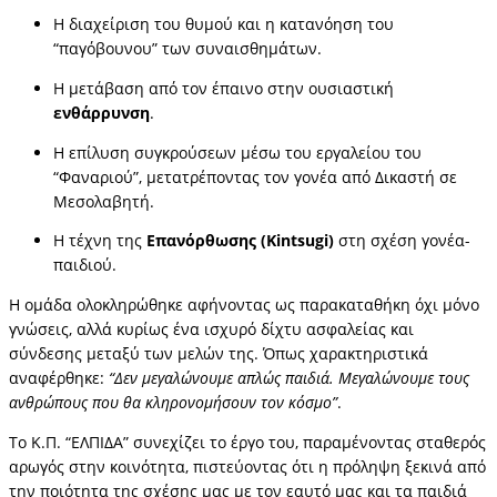
Η διαχείριση του θυμού και η κατανόηση του
“παγόβουνου” των συναισθημάτων.
Η μετάβαση από τον έπαινο στην ουσιαστική
ενθάρρυνση
.
Η επίλυση συγκρούσεων μέσω του εργαλείου του
“Φαναριού”, μετατρέποντας τον γονέα από Δικαστή σε
Μεσολαβητή.
Η τέχνη της
Επανόρθωσης (Kintsugi)
στη σχέση γονέα-
παιδιού.
Η ομάδα ολοκληρώθηκε αφήνοντας ως παρακαταθήκη όχι μόνο
γνώσεις, αλλά κυρίως ένα ισχυρό δίχτυ ασφαλείας και
σύνδεσης μεταξύ των μελών της. Όπως χαρακτηριστικά
αναφέρθηκε:
“Δεν μεγαλώνουμε απλώς παιδιά. Μεγαλώνουμε τους
ανθρώπους που θα κληρονομήσουν τον κόσμο”
.
Το Κ.Π. “ΕΛΠΙΔΑ” συνεχίζει το έργο του, παραμένοντας σταθερός
αρωγός στην κοινότητα, πιστεύοντας ότι η πρόληψη ξεκινά από
την ποιότητα της σχέσης μας με τον εαυτό μας και τα παιδιά