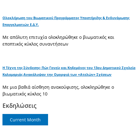
Ολοκλήρωση του Βιωματικού Προγράμματος Υποστήριξης & Ενδυνάμωσης
Επαγγελματιών Ε.Δ.Υ.
Με απόλυτη επιτυχία ολοκληρώθηκε ο βιωματικός και
εποπτικός κύκλος συναντήσεων
Η Τέχνη της Σύνδεσης: Πώς Γονείς και Κηδεμόνες του 13ου Δημοτικού Σχολείο
Καλαμαριάς Ανακάλυψαν την Ομορφιά των «Ατελών» Σχέσεων
Με μια βαθιά αίσθηση ανακούφισης, ολοκληρώθηκε ο
βιωματικός κύκλος 10
Εκδηλώσεις
Current Month