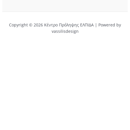
Copyright © 2026 Κέντρο Πρόληψης ΕΛΠΙΔΑ | Powered by
vassilisdesign
Αφήστε μια κριτική για εμάς.
Ονομα
Τίτλος
Email
Κείμενο
Αποστολή