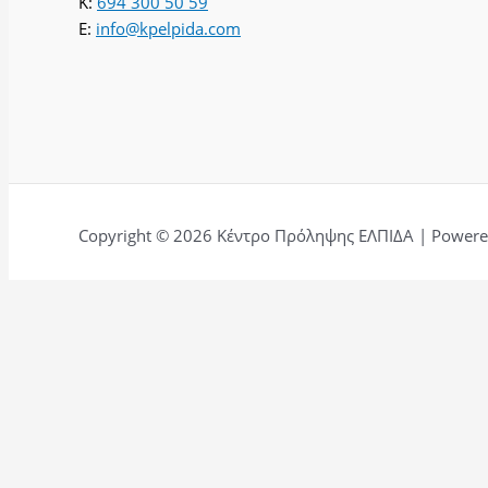
K:
694 300 50 59
E:
info@kpelpida.com
Copyright © 2026 Κέντρο Πρόληψης ΕΛΠΙΔΑ | Powered
Αφήστε μια κριτική για εμάς.
Ονομα
Τίτλος
Email