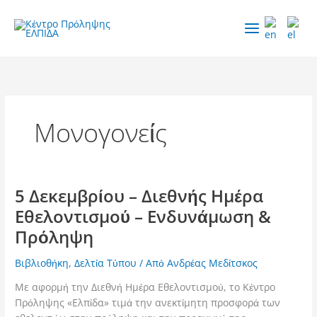
Μετάβαση
στο
περιεχόμενο
Μονογονείς
5 Δεκεμβρίου – Διεθνής Ημέρα
5
Δεκεμβρίου
Εθελοντισμού – Ενδυνάμωση &
–
Πρόληψη
Διεθνής
Ημέρα
Βιβλιοθήκη
,
Δελτία Τύπου
/ Από
Ανδρέας Μεδίτσκος
Εθελοντισμού
–
Με αφορμή την Διεθνή Ημέρα Εθελοντισμού, το Κέντρο
Ενδυνάμωση
Πρόληψης «Ελπίδα» τιμά την ανεκτίμητη προσφορά των