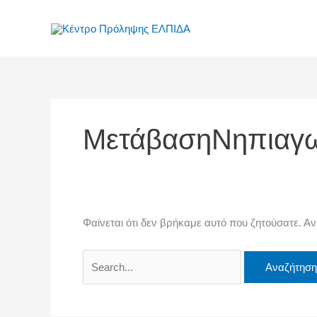
Μετάβαση
Αναζήτηση
στο
για:
περιεχόμενο
ΜετάβασηΝηπιαγω
Φαίνεται ότι δεν βρήκαμε αυτό που ζητούσατε. Αν