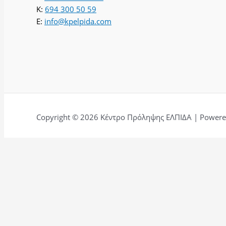
K:
694 300 50 59
E:
info@kpelpida.com
Copyright © 2026 Κέντρο Πρόληψης ΕΛΠΙΔΑ | Powered
Αφήστε μια κριτική για εμάς.
Ονομα
Τίτλος
Email