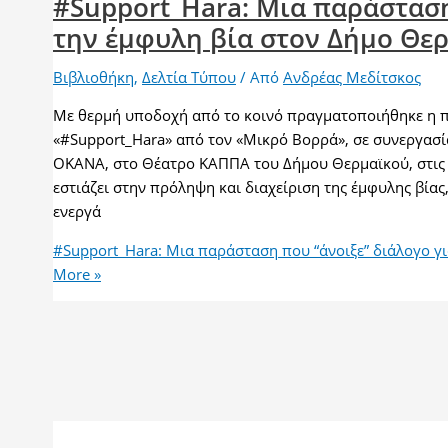
#Support_Hara: Μια παράσταση
την έμφυλη βία στον Δήμο Θε
Βιβλιοθήκη
,
Δελτία Τύπου
/ Από
Ανδρέας Μεδίτσκος
Με θερμή υποδοχή από το κοινό πραγματοποιήθηκε η 
«#Support_Hara» από τον «Μικρό Βορρά», σε συνεργασί
ΟΚΑΝΑ, στο Θέατρο ΚΑΠΠΑ του Δήμου Θερμαϊκού, στις 
εστιάζει στην πρόληψη και διαχείριση της έμφυλης βίας
ενεργά
#Support_Hara: Μια παράσταση που “άνοιξε” διάλογο γ
More »