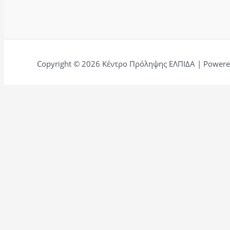
Copyright © 2026 Κέντρο Πρόληψης ΕΛΠΙΔΑ | Powered
Αφήστε μια κριτική για εμάς.
Ονομα
Τίτλος
Email
Κείμενο
Αποστολή