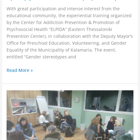
With great participation and intense interest from the
educational community, the experiential training organized
by the Center for Addiction Prevention & Promotion of
Psychosocial Health “ELPIDA” (Eastern Thessaloniki
Prevention Center), in collaboration with the Deputy Mayor’s
Office for Preschool Education, Volunteering, and Gender
Equality of the Municipality of Kalamaria. The event,
entitled “Gender stereotypes and
Read More »
Ολοκληρώθηκε
με
επιτυχία
η
Βιωματική
Επιμόρφωση
Εκπαιδευτικών