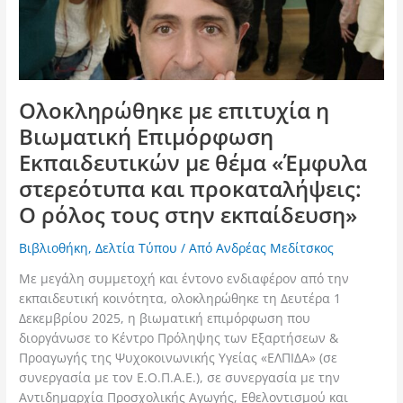
Ολοκληρώθηκε με επιτυχία η
Βιωματική Επιμόρφωση
Εκπαιδευτικών με θέμα «Έμφυλα
στερεότυπα και προκαταλήψεις:
Ο ρόλος τους στην εκπαίδευση»
Βιβλιοθήκη
,
Δελτία Τύπου
/ Από
Ανδρέας Μεδίτσκος
Με μεγάλη συμμετοχή και έντονο ενδιαφέρον από την
εκπαιδευτική κοινότητα, ολοκληρώθηκε τη Δευτέρα 1
Δεκεμβρίου 2025, η βιωματική επιμόρφωση που
διοργάνωσε το Κέντρο Πρόληψης των Εξαρτήσεων &
Προαγωγής της Ψυχοκοινωνικής Υγείας «ΕΛΠΙΔΑ» (σε
συνεργασία με τον Ε.Ο.Π.Α.Ε.), σε συνεργασία με την
Αντιδημαρχία Προσχολικής Αγωγής, Εθελοντισμού και