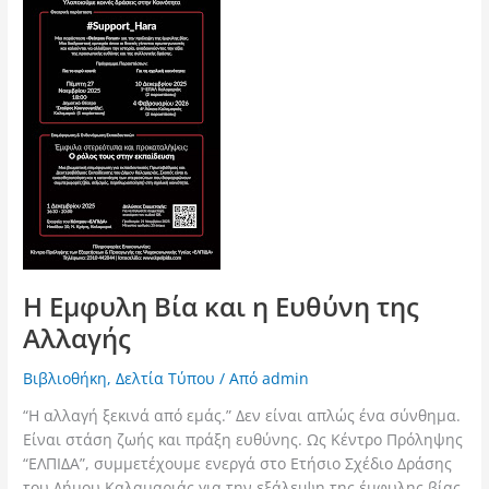
Η Εμφυλη Βία και η Ευθύνη της
Αλλαγής
Βιβλιοθήκη
,
Δελτία Τύπου
/ Από
admin
“Η αλλαγή ξεκινά από εμάς.” Δεν είναι απλώς ένα σύνθημα.
Είναι στάση ζωής και πράξη ευθύνης. Ως Κέντρο Πρόληψης
“ΕΛΠΙΔΑ”, συμμετέχουμε ενεργά στο Ετήσιο Σχέδιο Δράσης
του Δήμου Καλαμαριάς για την εξάλειψη της έμφυλης βίας.