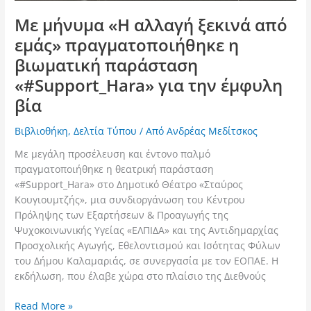
έμφυλη
Με μήνυμα «Η αλλαγή ξεκινά από
βία
εμάς» πραγματοποιήθηκε η
βιωματική παράσταση
«#Support_Hara» για την έμφυλη
βία
Βιβλιοθήκη
,
Δελτία Τύπου
/ Από
Ανδρέας Μεδίτσκος
Με μεγάλη προσέλευση και έντονο παλμό
πραγματοποιήθηκε η θεατρική παράσταση
«#Support_Hara» στο Δημοτικό Θέατρο «Σταύρος
Κουγιουμτζής», μια συνδιοργάνωση του Κέντρου
Πρόληψης των Εξαρτήσεων & Προαγωγής της
Ψυχοκοινωνικής Υγείας «ΕΛΠΙΔΑ» και της Αντιδημαρχίας
Προσχολικής Αγωγής, Εθελοντισμού και Ισότητας Φύλων
του Δήμου Καλαμαριάς, σε συνεργασία με τον ΕΟΠΑΕ. Η
εκδήλωση, που έλαβε χώρα στο πλαίσιο της Διεθνούς
Read More »