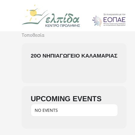
Μετάβαση
στο
περιεχόμενο
Τοποθεσία
20Ο ΝΗΠΙΑΓΩΓΕΊΟ ΚΑΛΑΜΑΡΙΆΣ
UPCOMING EVENTS
NO EVENTS