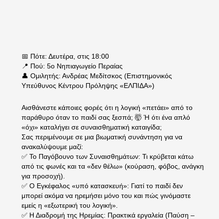
📅 Πότε: Δευτέρα, στις 18:00
📍 Πού: 5ο Νηπιαγωγείο Περαίας
👤 Ομιλητής: Ανδρέας Μεδίτσκος (Επιστημονικός
Υπεύθυνος Κέντρου Πρόληψης «ΕΛΠΙΔΑ»)
Αισθάνεστε κάποιες φορές ότι η λογική «πετάει» από το
παράθυρο όταν το παιδί σας ξεσπά; 🤯 Ή ότι ένα απλό
«όχι» καταλήγει σε συναισθηματική καταιγίδα;
Σας περιμένουμε σε μια βιωματική συνάντηση για να
ανακαλύψουμε μαζί:
✅ Το Παγόβουνο των Συναισθημάτων: Τι κρύβεται κάτω
από τις φωνές και τα «δεν θέλω» (κούραση, φόβος, ανάγκη
για προσοχή).
✅ Ο Εγκέφαλος «υπό κατασκευή»: Γιατί το παιδί δεν
μπορεί ακόμα να ηρεμήσει μόνο του και πώς γινόμαστε
εμείς η «εξωτερική του λογική».
✅ Η Διαδρομή της Ηρεμίας: Πρακτικά εργαλεία (Παύση –