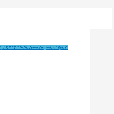
0)
ATHLETIC PARK
Event Organized By
Κ.Π.