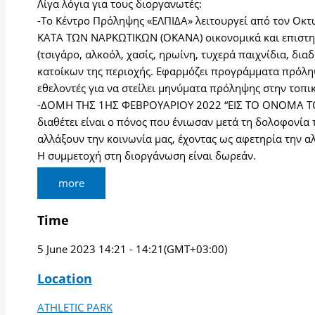
Λίγα λόγια για τους διοργανωτές:
-Το Κέντρο Πρόληψης «ΕΛΠΙΔΑ» λειτουργεί από τον Οκτ
ΚΑΤΑ ΤΩΝ ΝΑΡΚΩΤΙΚΩΝ (ΟΚΑΝΑ) οικονομικά και επιστημ
(τσιγάρο, αλκοόλ, χασίς, ηρωίνη, τυχερά παιχνίδια, δι
κατοίκων της περιοχής. Εφαρμόζει προγράμματα πρόληψης
εθελοντές για να στείλει μηνύματα πρόληψης στην τοπι
-ΔΟΜΗ ΤΗΣ 1ΗΣ ΦΕΒΡΟΥΑΡΙΟΥ 2022 “ΕΙΣ ΤΟ ΟΝΟΜΑ ΤΟΥ Α
διαθέτει είναι ο πόνος που ένιωσαν μετά τη δολοφονί
αλλάξουν την κοινωνία μας, έχοντας ως αφετηρία την α
Η συμμετοχή στη διοργάνωση είναι δωρεάν.
more
Time
5 June 2023
14:21
-
14:21
(GMT+03:00)
Location
ATHLETIC PARK