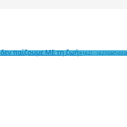
 δεν παίζουμε ΜΕ τη ζωή»
14:21 - 14:21
(GMT+03:0