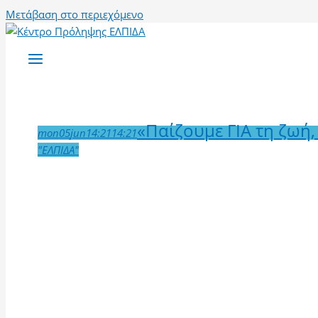
Μετάβαση στο περιεχόμενο
«Παίζουμε ΓΙΑ τη ζωή,
mon
05
jun
14:21
14:21
"ΕΛΠΙΔΑ"