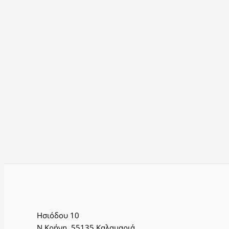
Ησιόδου 10
Ν.Κρήνη, 55135 Καλαμαριά