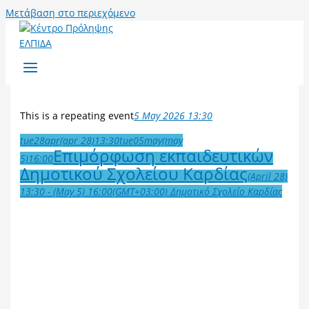
Μετάβαση στο περιεχόμενο
This is a repeating event
5 May 2026 13:30
tue
28
apr
(apr 28)
13:30
tue
05
may
(may
Επιμόρφωση εκπαιδευτικών
5)
16:00
Δημοτικού Σχολείου Καρδίας
(April 28)
13:30 - (May 5) 16:00
(GMT+03:00)
Δημοτικό Σχολείο Καρδίας