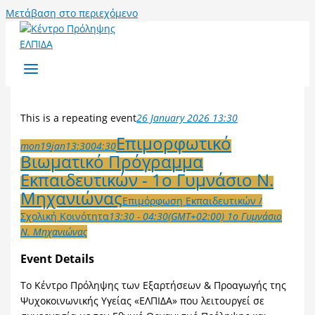
Μετάβαση στο περιεχόμενο
This is a repeating event
26 January 2026 13:30
Επιμορφωτικό
mon
19
jan
13:30
04:30
Βιωματικό Πρόγραμμα
Εκπαιδευτικών - 1ο Γυμνάσιο Ν.
Μηχανιώνας
Επιμόρφωση Εκπαιδευτικών /
Σχολική Κοινότητα
13:30 - 04:30
(GMT+02:00)
1ο Γυμνάσιο
Ν. Μηχανιώνας
Event Details
Το Κέντρο Πρόληψης των Εξαρτήσεων & Προαγωγής της
Ψυχοκοινωνικής Υγείας «ΕΛΠΙΔΑ» που λειτουργεί σε