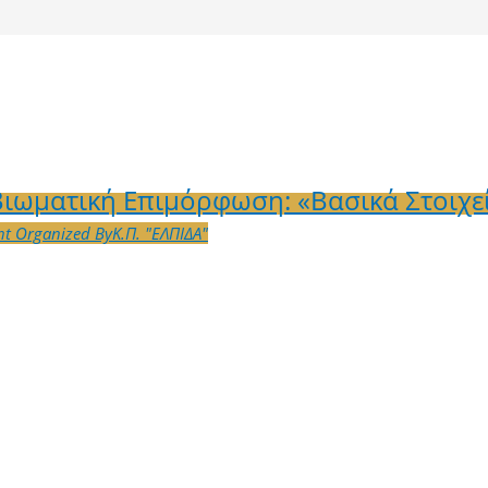
ιωματική Επιμόρφωση: «Βασικά Στοιχεία
nt Organized By
Κ.Π. "ΕΛΠΙΔΑ"