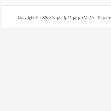
Copyright © 2026 Κέντρο Πρόληψης ΕΛΠΙΔΑ | Powered
Αφήστε μια κριτική για εμάς.
Ονομα
Τίτλος
Email
Κείμενο
Αποστολή