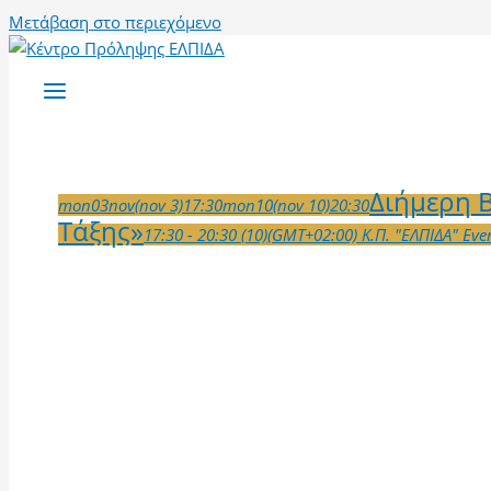
Μετάβαση στο περιεχόμενο
Διήμερη Β
mon
03
nov
(nov 3)
17:30
mon
10
(nov 10)
20:30
Τάξης»
17:30 - 20:30
(10)
(GMT+02:00)
Κ.Π. "ΕΛΠΙΔΑ"
Eve