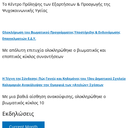
Το Κέντρο Πρόληψης των Εξαρτήσεων & Προαγωγής της
Ψυχοκοινωνικής Υγείας
Ολοκλήρωση του Βιωματικού Προγράμματος Υποστήριξης & Ενδυνάμωσης
Επαγγελματιών Ε.Δ.Υ.
Με απόλυτη επιτυχία ολοκληρώθηκε ο βιωματικός και
εποπτικός κύκλος συναντήσεων
Η Τέχνη της Σύνδεσης: Πώς Γονείς και Κηδεμόνες του 13ου Δημοτικού Σχολείο
Καλαμαριάς Ανακάλυψαν την Ομορφιά των «Ατελών» Σχέσεων
Με μια βαθιά αίσθηση ανακούφισης, ολοκληρώθηκε ο
βιωματικός κύκλος 10
Εκδηλώσεις
Current Month