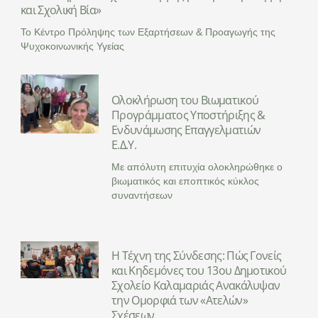
και Σχολική Βία»
Το Κέντρο Πρόληψης των Εξαρτήσεων & Προαγωγής της
Ψυχοκοινωνικής Υγείας
Ολοκλήρωση του Βιωματικού
Προγράμματος Υποστήριξης &
Ενδυνάμωσης Επαγγελματιών
Ε.Δ.Υ.
Με απόλυτη επιτυχία ολοκληρώθηκε ο
βιωματικός και εποπτικός κύκλος
συναντήσεων
Η Τέχνη της Σύνδεσης: Πώς Γονείς
και Κηδεμόνες του 13ου Δημοτικού
Σχολείο Καλαμαριάς Ανακάλυψαν
την Ομορφιά των «Ατελών»
Σχέσεων